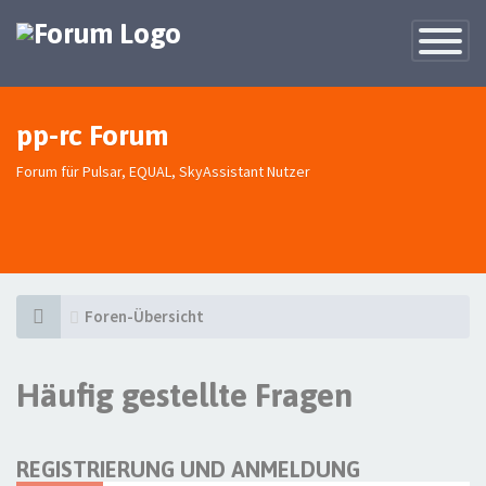
Toggle
Navigatio
pp-rc Forum
Forum für Pulsar, EQUAL, SkyAssistant Nutzer
Foren-Übersicht
Häufig gestellte Fragen
REGISTRIERUNG UND ANMELDUNG