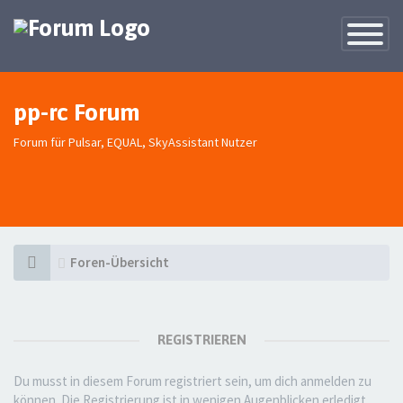
Toggle
Navigatio
pp-rc Forum
Forum für Pulsar, EQUAL, SkyAssistant Nutzer
Foren-Übersicht
REGISTRIEREN
Du musst in diesem Forum registriert sein, um dich anmelden zu
können. Die Registrierung ist in wenigen Augenblicken erledigt